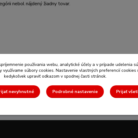
egórii nebol nájdený žiadny tovar.
spríjemnenie používania webu, analytické účely a v prípade udelenia sú
my využívame súbory cookies. Nastavenie vlastných preferencií cookies
kedykoľvek upraviť odkazom v spodnej časti stránok.
Podpora
Objednáv
Rýchla a odborná pomoc
Jednoduchý a
rijať nevyhnutné
Podrobné nastavenie
Prijať všet
vždy k dispozícii
nákupný pro