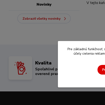
V tejto kat
Novinky
Zobraziť všetky novinky
Pre základnú funkčnosť, 
účely cielenia rekla
Kvalita
Spoľahlivé produkty
P
overené praxou