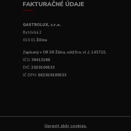
FAKTURAČNÉ ÚDAJE
GASTROLUX, s.r.o.
Bytčická 2
010 01
Žilina
Zapísaný v OR SR Žilina, odd:Sro, vl .č. 14372/L
IČO:
36413186
DIČ:
2020100533
IČ DPH:
SK2020100533
Upravit sběr cookies.