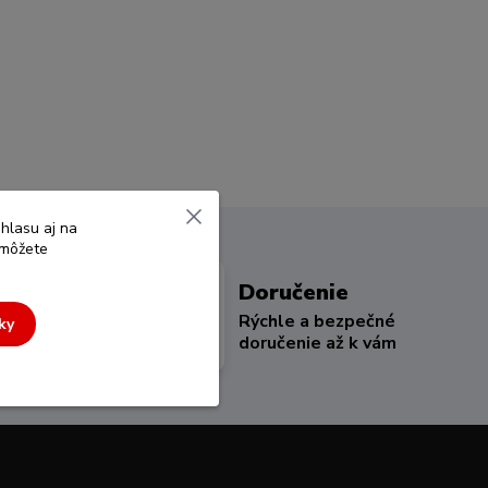
hlasu aj na
 môžete
ky
Doručenie
 prehľadný
Rýchle a bezpečné
ky
ces
doručenie až k vám