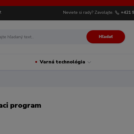
t
Neviete si rady? Zavolajte.
+421 
Hľadať
Varná technológia
aci program