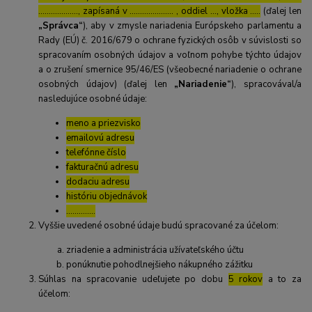
………………., zapísaná v ………………… , oddiel …, vložka …..
(ďalej len
„Správca“
), aby v zmysle nariadenia Európskeho parlamentu a
Rady (EÚ) č. 2016/679 o ochrane fyzických osôb v súvislosti so
spracovaním osobných údajov a voľnom pohybe týchto údajov
a o zrušení smernice 95/46/ES (všeobecné nariadenie o ochrane
osobných údajov) (ďalej len
„Nariadenie“
), spracovával/a
nasledujúce osobné údaje:
meno a priezvisko
emailovú adresu
telefónne číslo
fakturačnú adresu
dodaciu adresu
históriu objednávok
…………..
Vyššie uvedené osobné údaje budú spracované za účelom:
zriadenie a administrácia užívateľského účtu
ponúknutie pohodlnejšieho nákupného zážitku
Súhlas na spracovanie udeľujete po dobu
5 rokov
a to za
účelom: