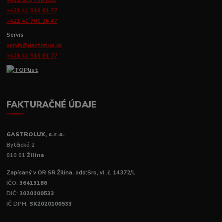
+421 905 756 825
+421 41 516 61 77
+421 41 700 26 47
Servis
servis@gastrolux.sk
+421 41 516 61 77
FAKTURAČNÉ ÚDAJE
GASTROLUX, s.r.o.
Bytčická 2
010 01
Žilina
Zapísaný v OR SR Žilina, odd:Sro, vl .č. 14372/L
IČO:
36413186
DIČ:
2020100533
IČ DPH:
SK2020100533