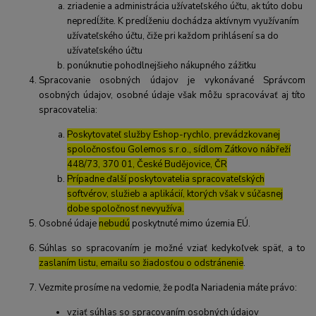
zriadenie a administrácia užívateľského účtu, ak túto dobu
nepredĺžite. K predĺženiu dochádza aktívnym využívaním
užívateľského účtu, čiže pri každom prihlásení sa do
užívateľského účtu
ponúknutie pohodlnejšieho nákupného zážitku
Spracovanie osobných údajov je vykonávané Správcom
osobných údajov, osobné údaje však môžu spracovávať aj títo
spracovatelia:
Poskytovateľ služby Eshop-rychlo, prevádzkovanej
spoločnosťou Golemos s.r.o., sídlom Zátkovo nábřeží
448/73, 370 01, České Budějovice, ČR
Prípadne ďalší poskytovatelia spracovateľských
softvérov, služieb a aplikácií, ktorých však v súčasnej
dobe spoločnosť nevyužíva.
Osobné údaje
nebudú
poskytnuté mimo územia EÚ.
Súhlas so spracovaním je možné vziať kedykoľvek späť, a to
zaslaním listu, emailu so žiadosťou o odstránenie
.
Vezmite prosíme na vedomie, že podľa Nariadenia máte právo:
vziať súhlas so spracovaním osobných údajov