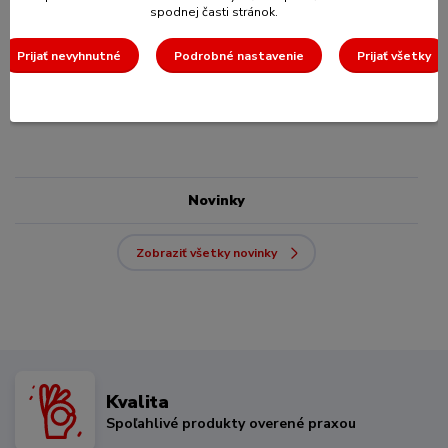
Zvoliť variant
spodnej časti stránok.
Prijať nevyhnutné
Podrobné nastavenie
Prijať všetky
strana
z 1
Novinky
Zobraziť všetky novinky
Kvalita
Spoľahlivé produkty overené praxou