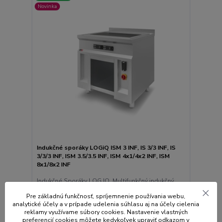
Novinka
Indukčné sporáky LOGiQ ISM 3 INF, IS 3/3 INF, IS
3/3/3 INF, ISM 3.5/3.5 INF, ISM 4x1/4x2 INF, ISM
8x1/8x2 INF
Indukčné Sporáky LOG IQ Multifunkčný indukčný
sporák Log-iQ slúži na mnohé tepelný úpravám s
mi...
Pre základnú funkčnosť, spríjemnenie používania webu,
analytické účely a v prípade udelenia súhlasu aj na účely cielenia
reklamy využívame súbory cookies. Nastavenie vlastných
preferencií cookies môžete kedykoľvek upraviť odkazom v