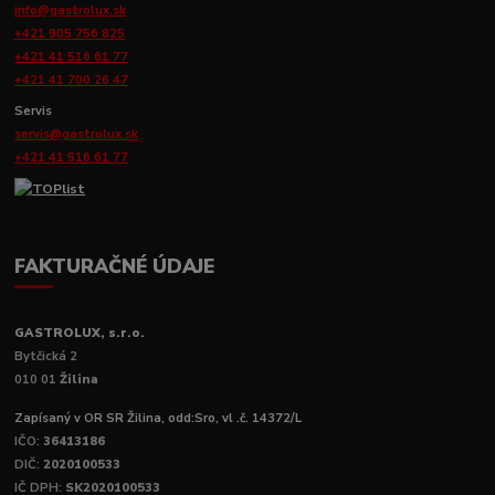
info@gastrolux.sk
+421 905 756 825
+421 41 516 61 77
+421 41 700 26 47
Servis
servis@gastrolux.sk
+421 41 516 61 77
FAKTURAČNÉ ÚDAJE
GASTROLUX, s.r.o.
Bytčická 2
010 01
Žilina
Zapísaný v OR SR Žilina, odd:Sro, vl .č. 14372/L
IČO:
36413186
DIČ:
2020100533
IČ DPH:
SK2020100533