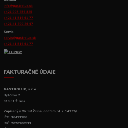
info@gastrolux.sk
+421 905 756 825
+421 41 516 61 77
+421 41 700 26 47
Servis
servis@gastrolux.sk
+421 41 516 61 77
FAKTURAČNÉ ÚDAJE
GASTROLUX, s.r.o.
Bytčická 2
010 01
Žilina
Zapísaný v OR SR Žilina, odd:Sro, vl .č. 14372/L
IČO:
36413186
DIČ:
2020100533