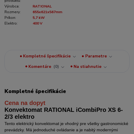
produktu:
Výrobca:
RATIONAL
Rozmery:
655x621x567mm
Príkon:
5,7 kW
Elektro:
400 V
Kompletné špecifikácie
Parametre
Komentáre
0
Na stiahnutie
Kompletné špecifikácie
Cena na dopyt
Konvektomat RATIONAL iCombiPro XS 6-
2/3 elektro
Tento elektrický konvektomat je vhodný pre všetky gastronomické
prevádzky. Má jednoduché ovládanie a je nabitý modernými