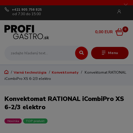
+421 905 756 825
od 7:30 do 15:00
0
0,00 EUR
Menu
Varná technológia
Konvektomaty
Konvektomat RATIONAL
iCombiPro XS 6-2/3 elektro
Konvektomat RATIONAL iCombiPro XS
6-2/3 elektro
Novinka
TOP produkt